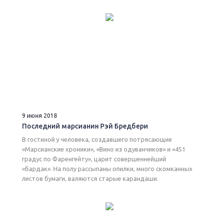
9 июня 2018
Последний марсианин Рэй Бредбери
В гостиной у человека, создавшего потрясающие
«Марсианские хроники», «Вино из одуванчиков» и «451
градус по Фаренгейту», царит совершеннейший
«бардак». На полу рассыпаны опилки, много скомканных
листов бумаги, валяются старые карандаши.