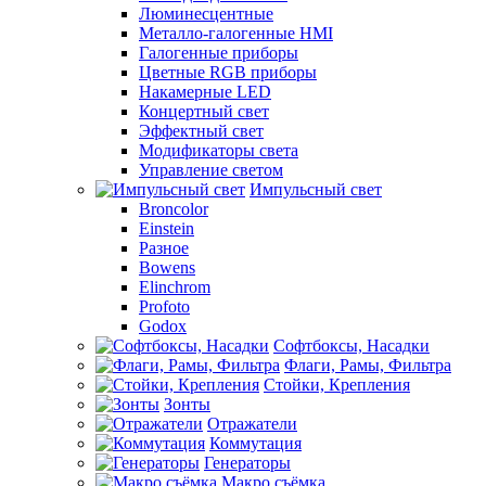
Люминесцентные
Металло-галогенные HMI
Галогенные приборы
Цветные RGB приборы
Накамерные LED
Концертный свет
Эффектный свет
Модификаторы света
Управление светом
Импульсный свет
Broncolor
Einstein
Разное
Bowens
Elinchrom
Profoto
Godox
Софтбоксы, Насадки
Флаги, Рамы, Фильтра
Стойки, Крепления
Зонты
Отражатели
Коммутация
Генераторы
Макро съёмка