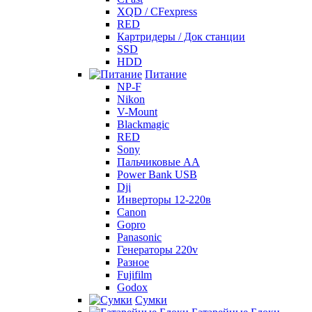
XQD / CFexpress
RED
Картридеры / Док станции
SSD
HDD
Питание
NP-F
Nikon
V-Mount
Blackmagic
RED
Sony
Пальчиковые AA
Power Bank USB
Dji
Инверторы 12-220в
Canon
Gopro
Panasonic
Генераторы 220v
Разное
Fujifilm
Godox
Сумки