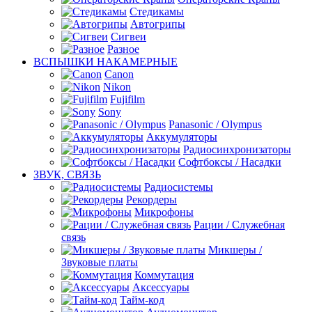
Стедикамы
Автогрипы
Сигвеи
Разное
ВСПЫШКИ НАКАМЕРНЫЕ
Canon
Nikon
Fujifilm
Sony
Panasonic / Olympus
Аккумуляторы
Радиосинхронизаторы
Софтбоксы / Насадки
ЗВУК, СВЯЗЬ
Радиосистемы
Рекордеры
Микрофоны
Рации / Служебная
связь
Микшеры /
Звуковые платы
Коммутация
Аксессуары
Тайм-код