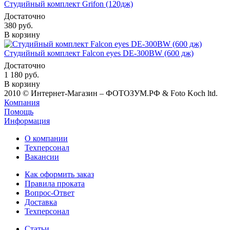
Студийный комплект Grifon (120дж)
Достаточно
380
руб.
В корзину
Студийный комплект Falcon eyes DE-300BW (600 дж)
Достаточно
1 180
руб.
В корзину
2010 © Интернет-Магазин – ФОТОЗУМ.РФ & Foto Koch ltd.
Компания
Помощь
Информация
О компании
Техперсонал
Вакансии
Как оформить заказ
Правила проката
Вопрос-Ответ
Доставка
Техперсонал
Статьи