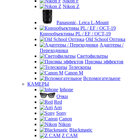
Nikon F
Nikon Z
Panasonic, Leica L-Mount
Кинообъективы PL / EF / OCT-19
Old School Оптика
Адаптеры /
Переходники
Светофильтры
Призмы эффектов
Телескопы
Canon M
Вспомогательное
КАМЕРЫ
Iphone
Очки
Red
Arri
Sony
Canon
Nikon
Blackmagic
Z CAM