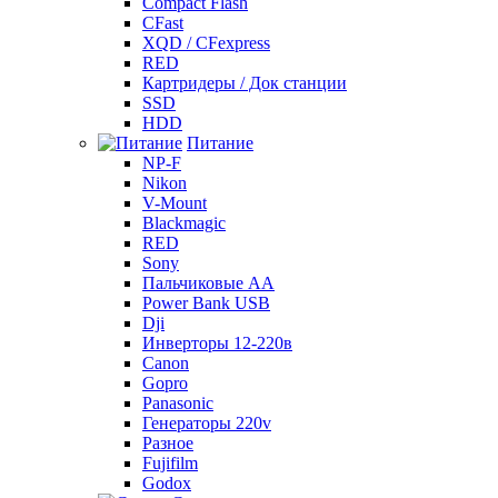
Compact Flash
CFast
XQD / CFexpress
RED
Картридеры / Док станции
SSD
HDD
Питание
NP-F
Nikon
V-Mount
Blackmagic
RED
Sony
Пальчиковые AA
Power Bank USB
Dji
Инверторы 12-220в
Canon
Gopro
Panasonic
Генераторы 220v
Разное
Fujifilm
Godox