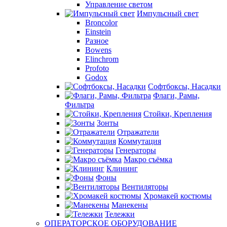
Управление светом
Импульсный свет
Broncolor
Einstein
Разное
Bowens
Elinchrom
Profoto
Godox
Софтбоксы, Насадки
Флаги, Рамы,
Фильтра
Стойки, Крепления
Зонты
Отражатели
Коммутация
Генераторы
Макро съёмка
Клининг
Фоны
Вентиляторы
Хромакей костюмы
Манекены
Тележки
ОПЕРАТОРСКОЕ ОБОРУДОВАНИЕ