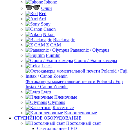
Iphone
Очки
Red
Arri
Sony
Canon
Nikon
Blackmagic
Z CAM
Panasonic / Olympus
Fujifilm
Gopro / Экшн камеры
Leica
Фотокамеры моментальной печати Polaroid / Fuji
Instax / Canon Zoemin
Lytro
Пленочные
Olympus
Кассетные
Кинопленочные
СТУДИЙНОЕ ОБОРУДОВАНИЕ
Постоянный свет
Светодиодные LED