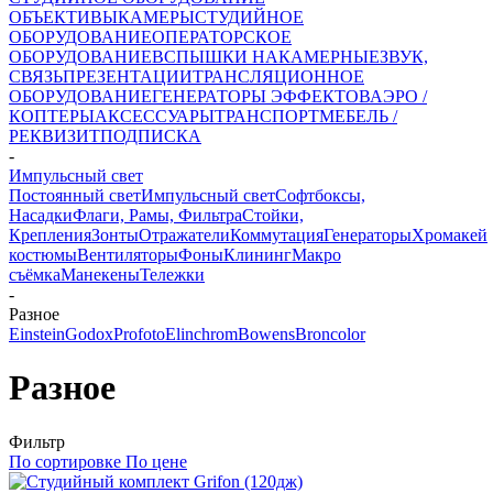
ОБЪЕКТИВЫ
КАМЕРЫ
СТУДИЙНОЕ
ОБОРУДОВАНИЕ
ОПЕРАТОРСКОЕ
ОБОРУДОВАНИЕ
ВСПЫШКИ НАКАМЕРНЫЕ
ЗВУК,
СВЯЗЬ
ПРЕЗЕНТАЦИИ
ТРАНСЛЯЦИОННОЕ
ОБОРУДОВАНИЕ
ГЕНЕРАТОРЫ ЭФФЕКТОВ
АЭРО /
КОПТЕРЫ
АКСЕССУАРЫ
ТРАНСПОРТ
МЕБЕЛЬ /
РЕКВИЗИТ
ПОДПИСКА
-
Импульсный свет
Постоянный свет
Импульсный свет
Софтбоксы,
Насадки
Флаги, Рамы, Фильтра
Стойки,
Крепления
Зонты
Отражатели
Коммутация
Генераторы
Хромакей
костюмы
Вентиляторы
Фоны
Клининг
Макро
съёмка
Манекены
Тележки
-
Разное
Einstein
Godox
Profoto
Elinchrom
Bowens
Broncolor
Разное
Фильтр
По сортировке
По цене