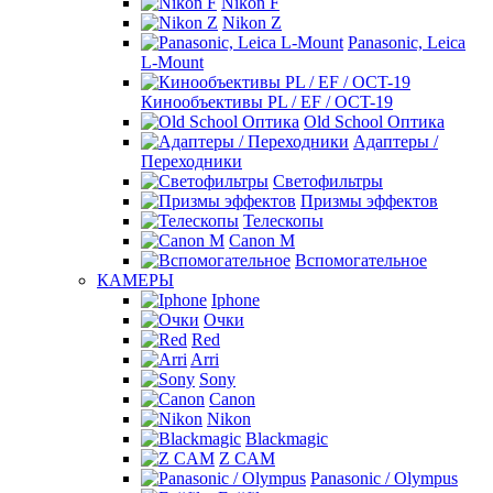
Nikon F
Nikon Z
Panasonic, Leica
L-Mount
Кинообъективы PL / EF / OCT-19
Old School Оптика
Адаптеры /
Переходники
Светофильтры
Призмы эффектов
Телескопы
Canon M
Вспомогательное
КАМЕРЫ
Iphone
Очки
Red
Arri
Sony
Canon
Nikon
Blackmagic
Z CAM
Panasonic / Olympus