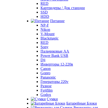
RED
Картридеры / Док станции
SSD
HDD
Питание
NP-F
Nikon
V-Mount
Blackmagic
RED
Sony
Пальчиковые AA
Power Bank USB
Dji
Инверторы 12-220в
Canon
Gopro
Panasonic
Генераторы 220v
Разное
Fujifilm
Godox
Сумки
Батарейные Блоки
Реквизиты для