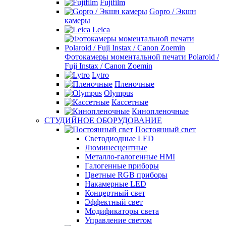
Fujifilm
Gopro / Экшн
камеры
Leica
Фотокамеры моментальной печати Polaroid /
Fuji Instax / Canon Zoemin
Lytro
Пленочные
Olympus
Кассетные
Кинопленочные
СТУДИЙНОЕ ОБОРУДОВАНИЕ
Постоянный свет
Светодиодные LED
Люминесцентные
Металло-галогенные HMI
Галогенные приборы
Цветные RGB приборы
Накамерные LED
Концертный свет
Эффектный свет
Модификаторы света
Управление светом