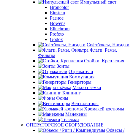
Импульсный свет
Broncolor
Einstein
Разное
Bowens
Elinchrom
Profoto
Godox
Софтбоксы, Насадки
Флаги, Рамы,
Фильтра
Стойки, Крепления
Зонты
Отражатели
Коммутация
Генераторы
Макро съёмка
Клининг
Фоны
Вентиляторы
Хромакей костюмы
Манекены
Тележки
ОПЕРАТОРСКОЕ ОБОРУДОВАНИЕ
Обвесы /