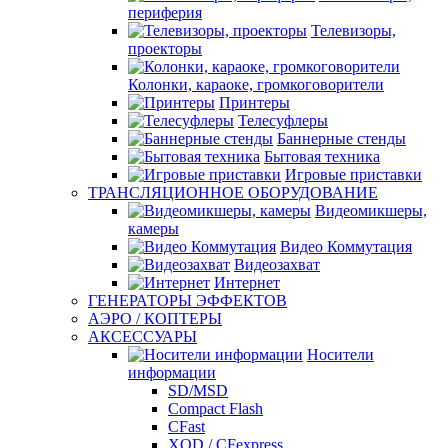
периферия
Телевизоры,
проекторы
Колонки, караоке, громкоговорители
Принтеры
Телесуфлеры
Баннерные стенды
Бытовая техника
Игровые приставки
ТРАНСЛЯЦИОННОЕ ОБОРУДОВАНИЕ
Видеомикшеры,
камеры
Видео Коммутация
Видеозахват
Интернет
ГЕНЕРАТОРЫ ЭФФЕКТОВ
АЭРО / КОПТЕРЫ
АКСЕССУАРЫ
Носители
информации
SD/MSD
Compact Flash
CFast
XQD / CFexpress