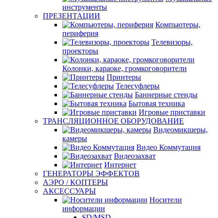
инструменты
ПРЕЗЕНТАЦИИ
Компьютеры,
периферия
Телевизоры,
проекторы
Колонки, караоке, громкоговорители
Принтеры
Телесуфлеры
Баннерные стенды
Бытовая техника
Игровые приставки
ТРАНСЛЯЦИОННОЕ ОБОРУДОВАНИЕ
Видеомикшеры,
камеры
Видео Коммутация
Видеозахват
Интернет
ГЕНЕРАТОРЫ ЭФФЕКТОВ
АЭРО / КОПТЕРЫ
АКСЕССУАРЫ
Носители
информации
SD/MSD