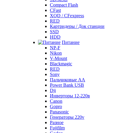
Compact Flash
CFast
XQD / CFexpress
RED
Картридеры / Док станции
SSD
HDD
Питание
NP-F
Nikon
V-Mount
Blackmagic
RED
Sony
Пальчиковые AA
Power Bank USB
Dji
Инверторы 12-220в
Canon
Gopro
Panasonic
Генераторы 220v
Разное
Fujifilm