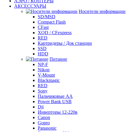
АЭРО / КОПТЕРЫ
АКСЕССУАРЫ
Носители информации
SD/MSD
Compact Flash
CFast
XQD / CFexpress
RED
Картридеры / Док станции
SSD
HDD
Питание
NP-F
Nikon
V-Mount
Blackmagic
RED
Sony
Пальчиковые AA
Power Bank USB
Dji
Инверторы 12-220в
Canon
Gopro
Panasonic