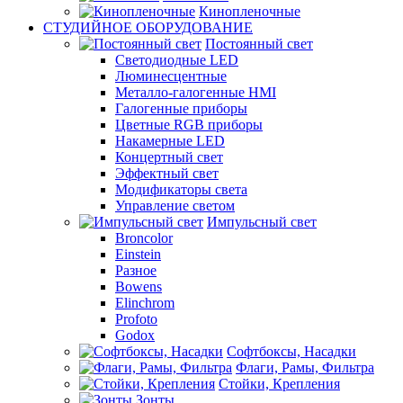
Кинопленочные
СТУДИЙНОЕ ОБОРУДОВАНИЕ
Постоянный свет
Светодиодные LED
Люминесцентные
Металло-галогенные HMI
Галогенные приборы
Цветные RGB приборы
Накамерные LED
Концертный свет
Эффектный свет
Модификаторы света
Управление светом
Импульсный свет
Broncolor
Einstein
Разное
Bowens
Elinchrom
Profoto
Godox
Софтбоксы, Насадки
Флаги, Рамы, Фильтра
Стойки, Крепления
Зонты