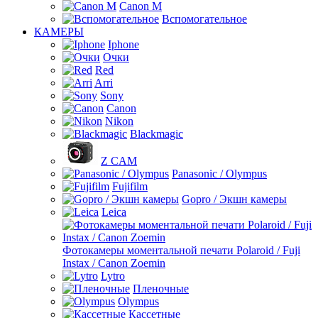
Canon M
Вспомогательное
КАМЕРЫ
Iphone
Очки
Red
Arri
Sony
Canon
Nikon
Blackmagic
Z CAM
Panasonic / Olympus
Fujifilm
Gopro / Экшн камеры
Leica
Фотокамеры моментальной печати Polaroid / Fuji
Instax / Canon Zoemin
Lytro
Пленочные
Olympus
Кассетные