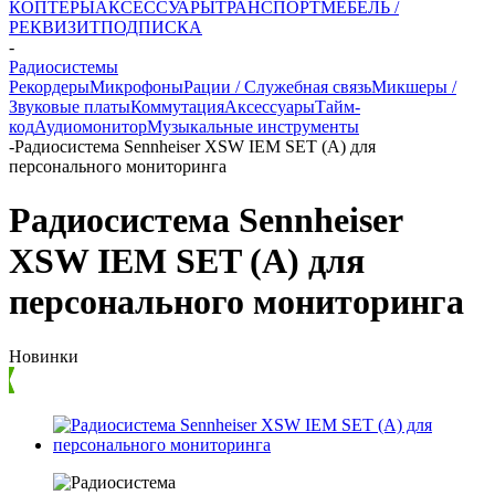
КОПТЕРЫ
АКСЕССУАРЫ
ТРАНСПОРТ
МЕБЕЛЬ /
РЕКВИЗИТ
ПОДПИСКА
-
Радиосистемы
Рекордеры
Микрофоны
Рации / Служебная связь
Микшеры /
Звуковые платы
Коммутация
Аксессуары
Тайм-
код
Аудиомонитор
Музыкальные инструменты
-
Радиосистема Sennheiser XSW IEM SET (A) для
персонального мониторинга
Радиосистема Sennheiser
XSW IEM SET (A) для
персонального мониторинга
Новинки