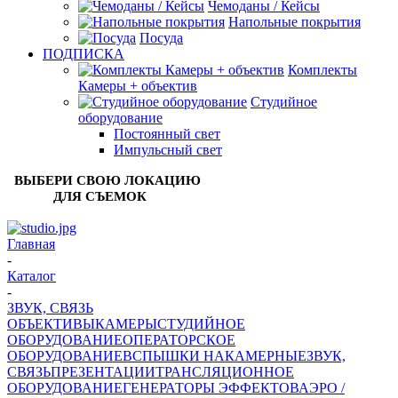
Чемоданы / Кейсы
Напольные покрытия
Посуда
ПОДПИСКА
Комплекты
Камеры + объектив
Студийное
оборудование
Постоянный свет
Импульсный свет
ВЫБЕРИ СВОЮ ЛОКАЦИЮ
ДЛЯ СЪЕМОК
Главная
-
Каталог
-
ЗВУК, СВЯЗЬ
ОБЪЕКТИВЫ
КАМЕРЫ
СТУДИЙНОЕ
ОБОРУДОВАНИЕ
ОПЕРАТОРСКОЕ
ОБОРУДОВАНИЕ
ВСПЫШКИ НАКАМЕРНЫЕ
ЗВУК,
СВЯЗЬ
ПРЕЗЕНТАЦИИ
ТРАНСЛЯЦИОННОЕ
ОБОРУДОВАНИЕ
ГЕНЕРАТОРЫ ЭФФЕКТОВ
АЭРО /