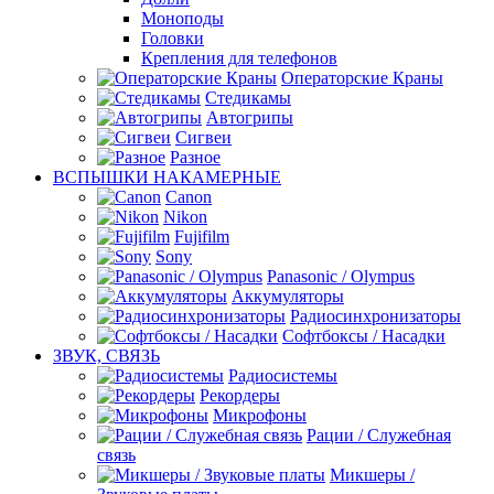
Моноподы
Головки
Крепления для телефонов
Операторские Краны
Стедикамы
Автогрипы
Сигвеи
Разное
ВСПЫШКИ НАКАМЕРНЫЕ
Canon
Nikon
Fujifilm
Sony
Panasonic / Olympus
Аккумуляторы
Радиосинхронизаторы
Софтбоксы / Насадки
ЗВУК, СВЯЗЬ
Радиосистемы
Рекордеры
Микрофоны
Рации / Служебная
связь
Микшеры /