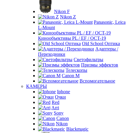
Nikon F
Nikon Z
Panasonic, Leica
L-Mount
Кинообъективы PL / EF / OCT-19
Old School Оптика
Адаптеры /
Переходники
Светофильтры
Призмы эффектов
Телескопы
Canon M
Вспомогательное
КАМЕРЫ
Iphone
Очки
Red
Arri
Sony
Canon
Nikon
Blackmagic