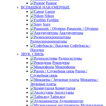
Разное
ВСПЫШКИ НАКАМЕРНЫЕ
Canon
Nikon
Fujifilm
Sony
Panasonic / Olympus
Аккумуляторы
Радиосинхронизаторы
Софтбоксы /
Насадки
ЗВУК, СВЯЗЬ
Радиосистемы
Рекордеры
Микрофоны
Рации /
Служебная связь
Микшеры /
Звуковые платы
Коммутация
Аксессуары
Тайм-код
Аудиомонитор
Музыкальные