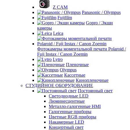
Z CAM
Panasonic / Olympus
Fujifilm
Gopro / Экшн
камеры
Leica
Фотокамеры моментальной печати Polaroid /
Fuji Instax / Canon Zoemin
Lytro
Пленочные
Olympus
Кассетные
Кинопленочные
СТУДИЙНОЕ ОБОРУДОВАНИЕ
Постоянный свет
Светодиодные LED
Люминесцентные
Металло-галогенные HMI
Галогенные приборы
Цветные RGB приборы
Накамерные LED
Концертный свет