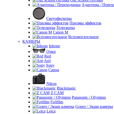
Old School Оптика
Адаптеры / Перех
Светофильтры
Призмы эффектов
Телескопы
Canon M
Вспомогательное
КАМЕРЫ
Iphone
Очки
Red
Arri
Sony
Canon
Nikon
Blackmagic
Z CAM
Panasonic / Olympus
Fujifilm
Gopro / Экшн камеры
Leica