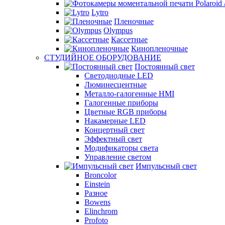
Lytro
Пленочные
Olympus
Кассетные
Кинопленочные
СТУДИЙНОЕ ОБОРУДОВАНИЕ
Постоянный свет
Светодиодные LED
Люминесцентные
Металло-галогенные HMI
Галогенные приборы
Цветные RGB приборы
Накамерные LED
Концертный свет
Эффектный свет
Модификаторы света
Управление светом
Импульсный свет
Broncolor
Einstein
Разное
Bowens
Elinchrom
Profoto