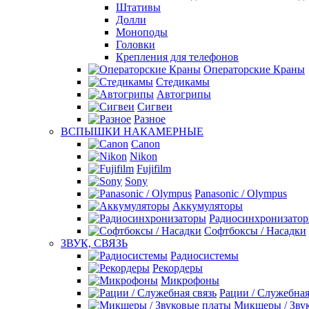
Штативы
Долли
Моноподы
Головки
Крепления для телефонов
Операторские Краны
Стедикамы
Автогрипы
Сигвеи
Разное
ВСПЫШКИ НАКАМЕРНЫЕ
Canon
Nikon
Fujifilm
Sony
Panasonic / Olympus
Аккумуляторы
Радиосинхронизато
Софтбоксы / Насадки
ЗВУК, СВЯЗЬ
Радиосистемы
Рекордеры
Микрофоны
Рации / Служебная
Микшеры / Зву