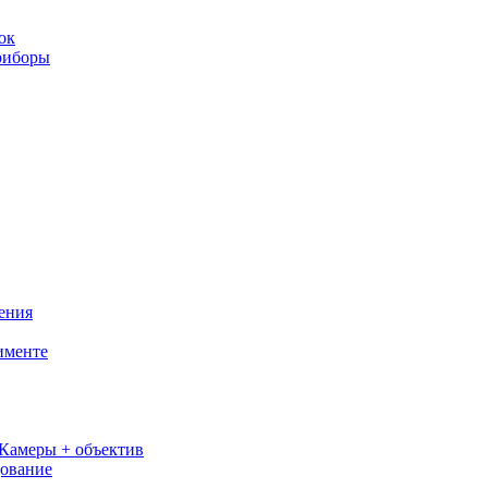
ок
риборы
ения
именте
Камеры + объектив
дование