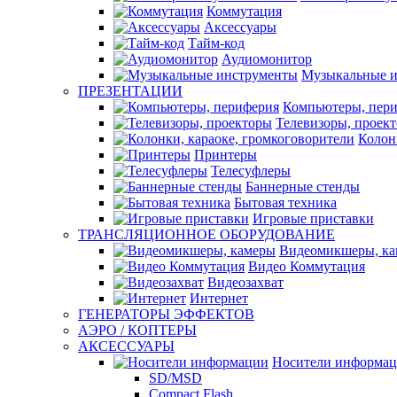
Коммутация
Аксессуары
Тайм-код
Аудиомонитор
Музыкальные 
ПРЕЗЕНТАЦИИ
Компьютеры, пер
Телевизоры, проек
Колон
Принтеры
Телесуфлеры
Баннерные стенды
Бытовая техника
Игровые приставки
ТРАНСЛЯЦИОННОЕ ОБОРУДОВАНИЕ
Видеомикшеры, к
Видео Коммутация
Видеозахват
Интернет
ГЕНЕРАТОРЫ ЭФФЕКТОВ
АЭРО / КОПТЕРЫ
АКСЕССУАРЫ
Носители информа
SD/MSD
Compact Flash