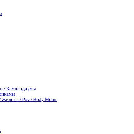
ра
ги / Компендиумы
дикамы
 / Жилеты / Pov / Body Mount
ы