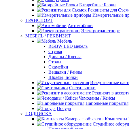
Батарейные Блоки
Реквизиты для Съем
Измерительные п
ТРАНСПОРТ
Автомобили
Электротранстпорт
МЕБЕЛЬ / РЕКВИЗИТ
Мебель
RGBW LED мебель
Стулья
Диваны / Кресла
Столы
Скамейки
Вешалки / Рейлы
Шкафы, полки
Искуственные раст
Светильники
Реквизит в ассорт
Чемоданы / Кейсы
Напольные покрытия
Посуда
ПОДПИСКА
Комплекты 
Студийное обору