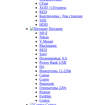
CFast
XQD / CFexpress
RED
Картридеры / Док станции
SSD
HDD
Питание
NP-F
Nikon
V-Mount
Blackmagic
RED
Sony
Пальчиковые AA
Power Bank USB
Dji
Инверторы 12-220в
Canon
Gopro
Panasonic
Генераторы 220v
Разное
Fujifilm
Godox
Сумки