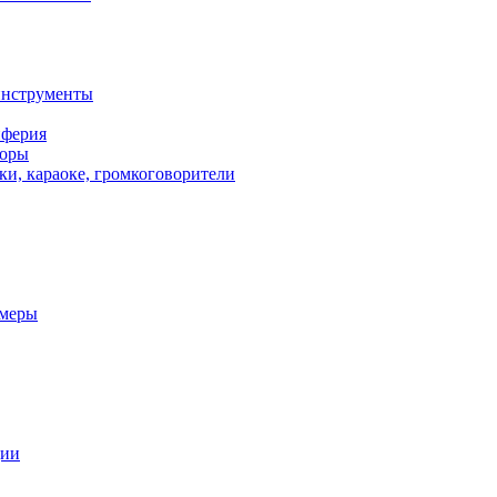
инструменты
иферия
торы
ки, караоке, громкоговорители
амеры
ции