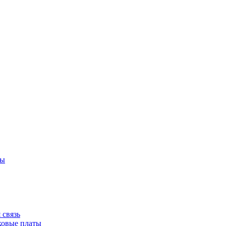
ры
 связь
ковые платы