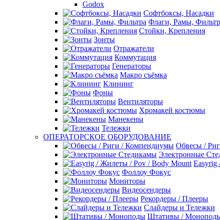
Godox
Софтбоксы, Насадки
Флаги, Рамы, Фильт
Стойки, Крепления
Зонты
Отражатели
Коммутация
Генераторы
Макро съёмка
Клининг
Фоны
Вентиляторы
Хромакей костюмы
Манекены
Тележки
ОПЕРАТОРСКОЕ ОБОРУДОВАНИЕ
Обвесы / Ри
Электронные Сте
Easyrig
Фоллоу Фокус
Мониторы
Видеосендеры
Рекордеры / Плееры
Слайдеры и Тележки
Штативы / Монопод