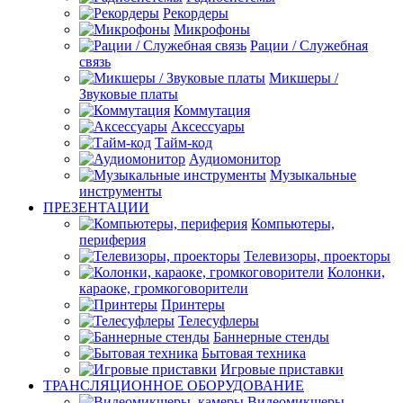
Рекордеры
Микрофоны
Рации / Служебная
связь
Микшеры /
Звуковые платы
Коммутация
Аксессуары
Тайм-код
Аудиомонитор
Музыкальные
инструменты
ПРЕЗЕНТАЦИИ
Компьютеры,
периферия
Телевизоры, проекторы
Колонки,
караоке, громкоговорители
Принтеры
Телесуфлеры
Баннерные стенды
Бытовая техника
Игровые приставки
ТРАНСЛЯЦИОННОЕ ОБОРУДОВАНИЕ
Видеомикшеры,