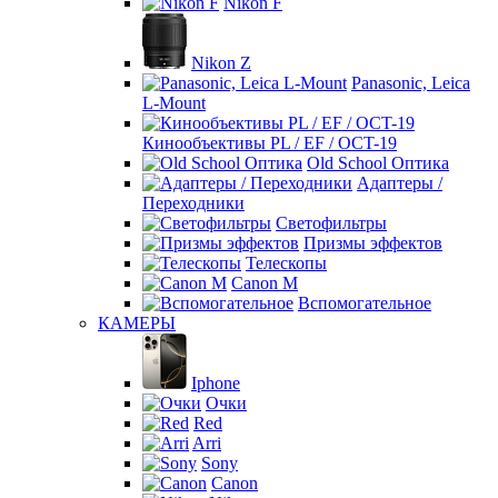
Nikon F
Nikon Z
Panasonic, Leica
L-Mount
Кинообъективы PL / EF / OCT-19
Old School Оптика
Адаптеры /
Переходники
Светофильтры
Призмы эффектов
Телескопы
Canon M
Вспомогательное
КАМЕРЫ
Iphone
Очки
Red
Arri
Sony
Canon