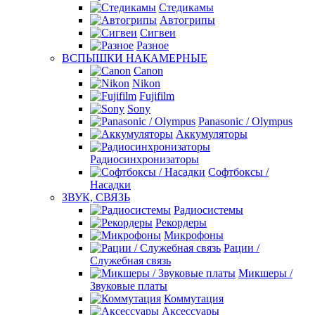
Стедикамы
Автогрипы
Сигвеи
Разное
ВСПЫШКИ НАКАМЕРНЫЕ
Canon
Nikon
Fujifilm
Sony
Panasonic / Olympus
Аккумуляторы
Радиосинхронизаторы
Софтбоксы /
Насадки
ЗВУК, СВЯЗЬ
Радиосистемы
Рекордеры
Микрофоны
Рации /
Служебная связь
Микшеры /
Звуковые платы
Коммутация
Аксессуары