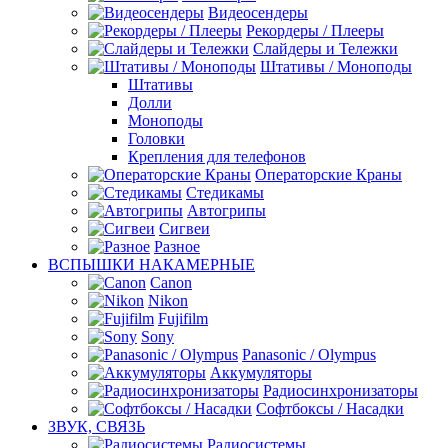
Видеосендеры
Рекордеры / Плееры
Слайдеры и Тележки
Штативы / Моноподы
Штативы
Долли
Моноподы
Головки
Крепления для телефонов
Операторские Краны
Стедикамы
Автогрипы
Сигвеи
Разное
ВСПЫШКИ НАКАМЕРНЫЕ
Canon
Nikon
Fujifilm
Sony
Panasonic / Olympus
Аккумуляторы
Радиосинхронизаторы
Софтбоксы / Насадки
ЗВУК, СВЯЗЬ
Радиосистемы