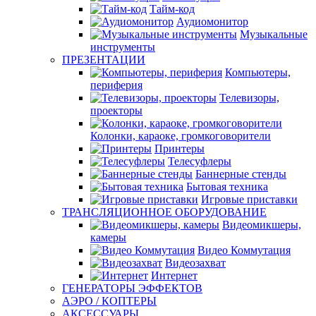
Тайм-код
Аудиомонитор
Музыкальные
инструменты
ПРЕЗЕНТАЦИИ
Компьютеры,
периферия
Телевизоры,
проекторы
Колонки, караоке, громкоговорители
Принтеры
Телесуфлеры
Баннерные стенды
Бытовая техника
Игровые приставки
ТРАНСЛЯЦИОННОЕ ОБОРУДОВАНИЕ
Видеомикшеры,
камеры
Видео Коммутация
Видеозахват
Интернет
ГЕНЕРАТОРЫ ЭФФЕКТОВ
АЭРО / КОПТЕРЫ
АКСЕССУАРЫ