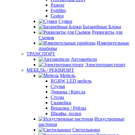
Разное
Fujifilm
Godox
Сумки
Батарейные Блоки
Реквизиты для
Съемок
Измерительные
приборы
ТРАНСПОРТ
Автомобили
Электротранстпорт
МЕБЕЛЬ / РЕКВИЗИТ
Мебель
RGBW LED мебель
Стулья
Диваны / Кресла
Столы
Скамейки
Вешалки / Рейлы
Шкафы, полки
Искуственные
растения
Светильники