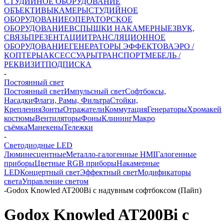
СТУДИЙНОЕ ОБОРУДОВАНИЕ
ОБЪЕКТИВЫ
КАМЕРЫ
СТУДИЙНОЕ
ОБОРУДОВАНИЕ
ОПЕРАТОРСКОЕ
ОБОРУДОВАНИЕ
ВСПЫШКИ НАКАМЕРНЫЕ
ЗВУК,
СВЯЗЬ
ПРЕЗЕНТАЦИИ
ТРАНСЛЯЦИОННОЕ
ОБОРУДОВАНИЕ
ГЕНЕРАТОРЫ ЭФФЕКТОВ
АЭРО /
КОПТЕРЫ
АКСЕССУАРЫ
ТРАНСПОРТ
МЕБЕЛЬ /
РЕКВИЗИТ
ПОДПИСКА
-
Постоянный свет
Постоянный свет
Импульсный свет
Софтбоксы,
Насадки
Флаги, Рамы, Фильтра
Стойки,
Крепления
Зонты
Отражатели
Коммутация
Генераторы
Хромакей
костюмы
Вентиляторы
Фоны
Клининг
Макро
съёмка
Манекены
Тележки
-
Светодиодные LED
Люминесцентные
Металло-галогенные HMI
Галогенные
приборы
Цветные RGB приборы
Накамерные
LED
Концертный свет
Эффектный свет
Модификаторы
света
Управление светом
-
Godox Knowled AT200Bi с надувным софтбоксом (Пайп)
Godox Knowled AT200Bi с