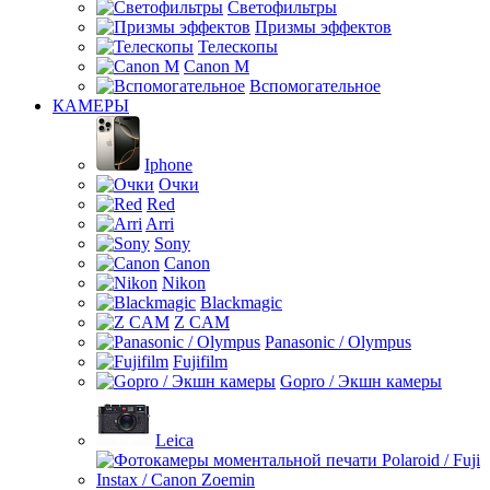
Светофильтры
Призмы эффектов
Телескопы
Canon M
Вспомогательное
КАМЕРЫ
Iphone
Очки
Red
Arri
Sony
Canon
Nikon
Blackmagic
Z CAM
Panasonic / Olympus
Fujifilm
Gopro / Экшн камеры
Leica