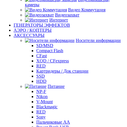
камеры
Видео Коммутация
Видеозахват
Интернет
ГЕНЕРАТОРЫ ЭФФЕКТОВ
АЭРО / КОПТЕРЫ
АКСЕССУАРЫ
Носители информации
SD/MSD
Compact Flash
CFast
XQD / CFexpress
RED
Картридеры / Док станции
SSD
HDD
Питание
NP-F
Nikon
V-Mount
Blackmagic
RED
Sony
Пальчиковые AA