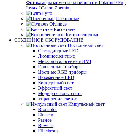
Фотокамеры моментальной печати Polaroid / Fuji
Instax / Canon Zoemin
Lytro
Пленочные
Olympus
Кассетные
Кинопленочные
СТУДИЙНОЕ ОБОРУДОВАНИЕ
Постоянный свет
Светодиодные LED
Люминесцентные
Металло-галогенные HMI
Галогенные приборы
Цветные RGB приборы
Накамерные LED
Концертный свет
Эффектный свет
Модификаторы света
Управление светом
Импульсный свет
Broncolor
Einstein
Разное
Bowens
Elinchrom