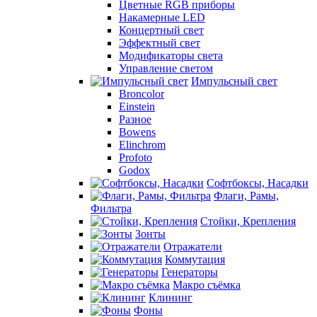
Цветные RGB приборы
Накамерные LED
Концертный свет
Эффектный свет
Модификаторы света
Управление светом
Импульсный свет
Broncolor
Einstein
Разное
Bowens
Elinchrom
Profoto
Godox
Софтбоксы, Насадки
Флаги, Рамы,
Фильтра
Стойки, Крепления
Зонты
Отражатели
Коммутация
Генераторы
Макро съёмка
Клининг
Фоны