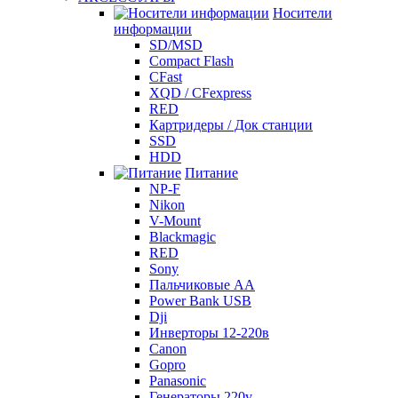
Носители
информации
SD/MSD
Compact Flash
CFast
XQD / CFexpress
RED
Картридеры / Док станции
SSD
HDD
Питание
NP-F
Nikon
V-Mount
Blackmagic
RED
Sony
Пальчиковые AA
Power Bank USB
Dji
Инверторы 12-220в
Canon
Gopro
Panasonic
Генераторы 220v