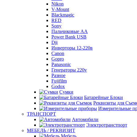
Nikon
V-Mount
Blackmagic
RED
Sony
Пальчиковые AA
Power Bank USB
Dji
Инверторы 12-220в
Canon
Gopro
Panasonic
Генераторы 220v
Разное
Fujifilm
Godox
Сумки
Батарейные Блоки
Реквизиты для Съем
Измерительные п
ТРАНСПОРТ
Автомобили
Электротранстпорт
МЕБЕЛЬ / РЕКВИЗИТ
Мебель