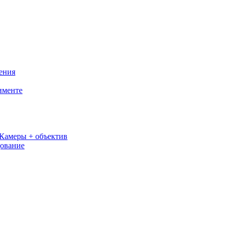
ения
именте
Камеры + объектив
дование