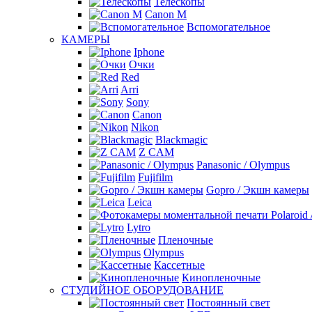
Телескопы
Canon M
Вспомогательное
КАМЕРЫ
Iphone
Очки
Red
Arri
Sony
Canon
Nikon
Blackmagic
Z CAM
Panasonic / Olympus
Fujifilm
Gopro / Экшн камеры
Leica
Lytro
Пленочные
Olympus
Кассетные
Кинопленочные
СТУДИЙНОЕ ОБОРУДОВАНИЕ
Постоянный свет