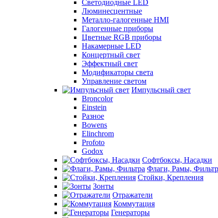
Светодиодные LED
Люминесцентные
Металло-галогенные HMI
Галогенные приборы
Цветные RGB приборы
Накамерные LED
Концертный свет
Эффектный свет
Модификаторы света
Управление светом
Импульсный свет
Broncolor
Einstein
Разное
Bowens
Elinchrom
Profoto
Godox
Софтбоксы, Насадки
Флаги, Рамы, Фильт
Стойки, Крепления
Зонты
Отражатели
Коммутация
Генераторы