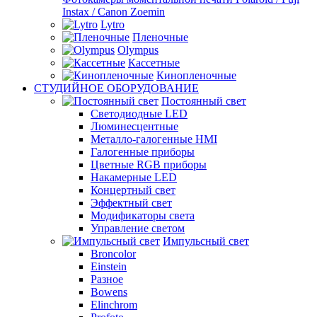
Instax / Canon Zoemin
Lytro
Пленочные
Olympus
Кассетные
Кинопленочные
СТУДИЙНОЕ ОБОРУДОВАНИЕ
Постоянный свет
Светодиодные LED
Люминесцентные
Металло-галогенные HMI
Галогенные приборы
Цветные RGB приборы
Накамерные LED
Концертный свет
Эффектный свет
Модификаторы света
Управление светом
Импульсный свет
Broncolor
Einstein
Разное
Bowens
Elinchrom