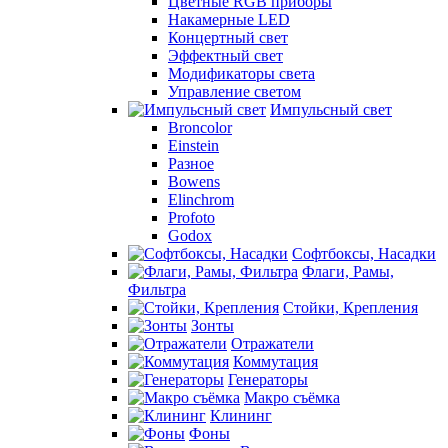
Цветные RGB приборы
Накамерные LED
Концертный свет
Эффектный свет
Модификаторы света
Управление светом
Импульсный свет
Broncolor
Einstein
Разное
Bowens
Elinchrom
Profoto
Godox
Софтбоксы, Насадки
Флаги, Рамы,
Фильтра
Стойки, Крепления
Зонты
Отражатели
Коммутация
Генераторы
Макро съёмка
Клининг
Фоны