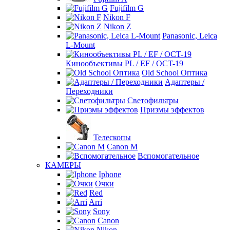
Fujifilm G
Nikon F
Nikon Z
Panasonic, Leica
L-Mount
Кинообъективы PL / EF / OCT-19
Old School Оптика
Адаптеры /
Переходники
Светофильтры
Призмы эффектов
Телескопы
Canon M
Вспомогательное
КАМЕРЫ
Iphone
Очки
Red
Arri
Sony
Canon
Nikon