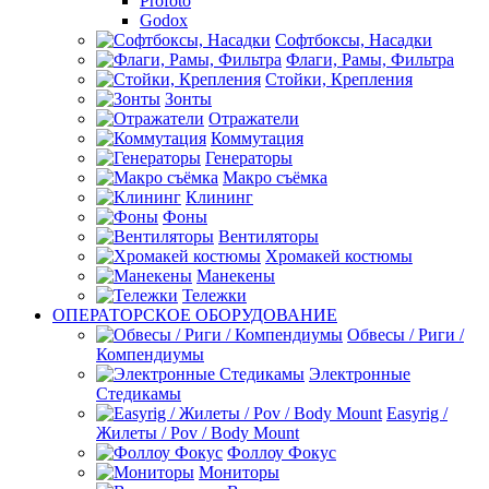
Profoto
Godox
Софтбоксы, Насадки
Флаги, Рамы, Фильтра
Стойки, Крепления
Зонты
Отражатели
Коммутация
Генераторы
Макро съёмка
Клининг
Фоны
Вентиляторы
Хромакей костюмы
Манекены
Тележки
ОПЕРАТОРСКОЕ ОБОРУДОВАНИЕ
Обвесы / Риги /
Компендиумы
Электронные
Стедикамы
Easyrig /
Жилеты / Pov / Body Mount
Фоллоу Фокус
Мониторы