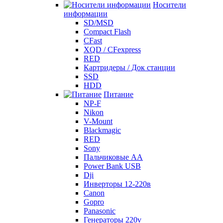
Носители
информации
SD/MSD
Compact Flash
CFast
XQD / CFexpress
RED
Картридеры / Док станции
SSD
HDD
Питание
NP-F
Nikon
V-Mount
Blackmagic
RED
Sony
Пальчиковые AA
Power Bank USB
Dji
Инверторы 12-220в
Canon
Gopro
Panasonic
Генераторы 220v