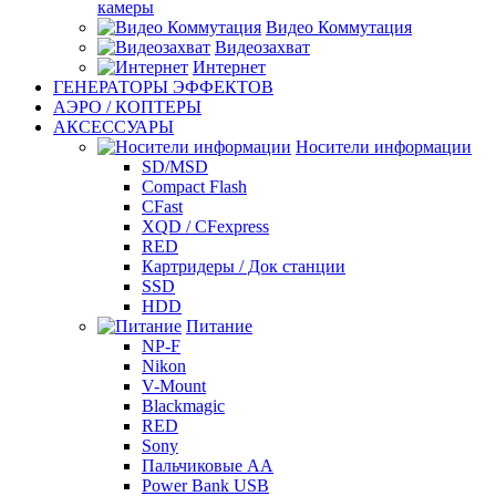
камеры
Видео Коммутация
Видеозахват
Интернет
ГЕНЕРАТОРЫ ЭФФЕКТОВ
АЭРО / КОПТЕРЫ
АКСЕССУАРЫ
Носители информации
SD/MSD
Compact Flash
CFast
XQD / CFexpress
RED
Картридеры / Док станции
SSD
HDD
Питание
NP-F
Nikon
V-Mount
Blackmagic
RED
Sony
Пальчиковые AA
Power Bank USB