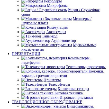
Рекордеры
Микрофоны
Рации / Служебная
связь
Микшеры /
Звуковые платы
Коммутация
Аксессуары
Тайм-код
Аудиомонитор
Музыкальные
инструменты
ПРЕЗЕНТАЦИИ
Компьютеры,
периферия
Телевизоры, проекторы
Колонки,
караоке, громкоговорители
Принтеры
Телесуфлеры
Баннерные стенды
Бытовая техника
Игровые приставки
ТРАНСЛЯЦИОННОЕ ОБОРУДОВАНИЕ
Видеомикшеры,