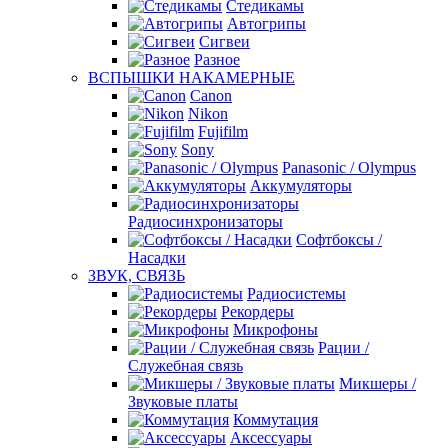
Стедикамы
Автогрипы
Сигвеи
Разное
ВСПЫШКИ НАКАМЕРНЫЕ
Canon
Nikon
Fujifilm
Sony
Panasonic / Olympus
Аккумуляторы
Радиосинхронизаторы
Софтбоксы /
Насадки
ЗВУК, СВЯЗЬ
Радиосистемы
Рекордеры
Микрофоны
Рации /
Служебная связь
Микшеры /
Звуковые платы
Коммутация
Аксессуары