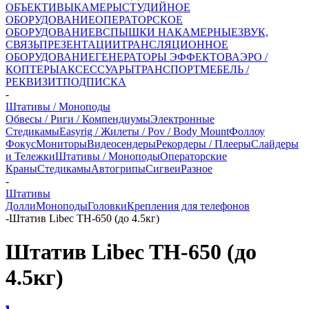
ОБЪЕКТИВЫ
КАМЕРЫ
СТУДИЙНОЕ
ОБОРУДОВАНИЕ
ОПЕРАТОРСКОЕ
ОБОРУДОВАНИЕ
ВСПЫШКИ НАКАМЕРНЫЕ
ЗВУК,
СВЯЗЬ
ПРЕЗЕНТАЦИИ
ТРАНСЛЯЦИОННОЕ
ОБОРУДОВАНИЕ
ГЕНЕРАТОРЫ ЭФФЕКТОВ
АЭРО /
КОПТЕРЫ
АКСЕССУАРЫ
ТРАНСПОРТ
МЕБЕЛЬ /
РЕКВИЗИТ
ПОДПИСКА
-
Штативы / Моноподы
Обвесы / Риги / Компендиумы
Электронные
Стедикамы
Easyrig / Жилеты / Pov / Body Mount
Фоллоу
Фокус
Мониторы
Видеосендеры
Рекордеры / Плееры
Слайдеры
и Тележки
Штативы / Моноподы
Операторские
Краны
Стедикамы
Автогрипы
Сигвеи
Разное
-
Штативы
Долли
Моноподы
Головки
Крепления для телефонов
-
Штатив Libec TH-650 (до 4.5кг)
Штатив Libec TH-650 (до
4.5кг)