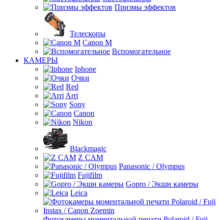
Призмы эффектов
Телескопы
Canon M
Вспомогательное
КАМЕРЫ
Iphone
Очки
Red
Arri
Sony
Canon
Nikon
Blackmagic
Z CAM
Panasonic / Olympus
Fujifilm
Gopro / Экшн камеры
Leica
Фотокамеры моментальной печати Polaroid / Fuji