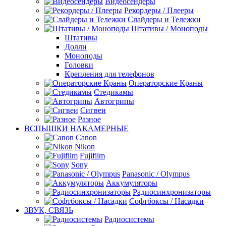
Видеосендеры
Рекордеры / Плееры
Слайдеры и Тележки
Штативы / Моноподы
Штативы
Долли
Моноподы
Головки
Крепления для телефонов
Операторские Краны
Стедикамы
Автогрипы
Сигвеи
Разное
ВСПЫШКИ НАКАМЕРНЫЕ
Canon
Nikon
Fujifilm
Sony
Panasonic / Olympus
Аккумуляторы
Радиосинхронизаторы
Софтбоксы / Насадки
ЗВУК, СВЯЗЬ
Радиосистемы