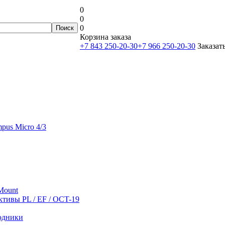
0
0
0
Корзина заказа
+7 843 250-20-30
+7 966 250-20-30
Заказат
mpus Micro 4/3
-Mount
тивы PL / EF / OCT-19
одники