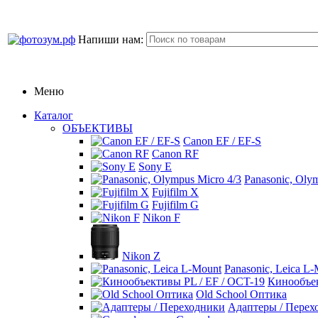
Напиши нам:
Меню
Каталог
ОБЪЕКТИВЫ
Canon EF / EF-S
Canon RF
Sony E
Panasonic, Oly
Fujifilm X
Fujifilm G
Nikon F
Nikon Z
Panasonic, Leica L
Кинообъек
Old School Оптика
Адаптеры / Перех