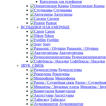
Крепления для телефонов
Операторские Краны
Стедикамы
Автогрипы
Сигвеи
Разное
ВСПЫШКИ НАКАМЕРНЫЕ
Canon
Nikon
Fujifilm
Sony
Panasonic / Olympus
Аккумуляторы
Радиосинхронизато
Софтбоксы / Насадки
ЗВУК, СВЯЗЬ
Радиосистемы
Рекордеры
Микрофоны
Рации / Служебная
Микшеры / Зву
Коммутация
Аксессуары
Тайм-код
Аудиомонитор