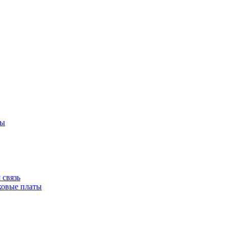
ры
 связь
ковые платы