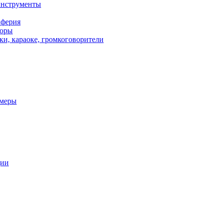
инструменты
иферия
торы
ки, караоке, громкоговорители
амеры
ции