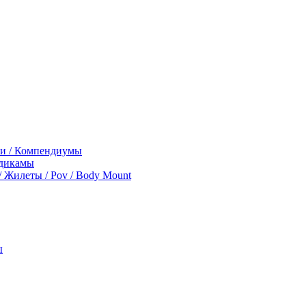
ги / Компендиумы
дикамы
 / Жилеты / Pov / Body Mount
ы