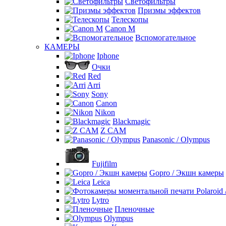
Светофильтры
Призмы эффектов
Телескопы
Canon M
Вспомогательное
КАМЕРЫ
Iphone
Очки
Red
Arri
Sony
Canon
Nikon
Blackmagic
Z CAM
Panasonic / Olympus
Fujifilm
Gopro / Экшн камеры
Leica
Lytro
Пленочные
Olympus