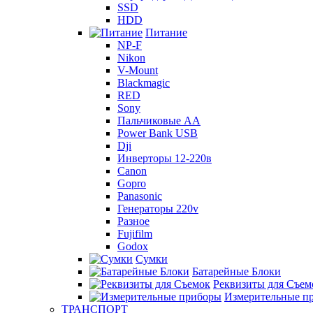
SSD
HDD
Питание
NP-F
Nikon
V-Mount
Blackmagic
RED
Sony
Пальчиковые AA
Power Bank USB
Dji
Инверторы 12-220в
Canon
Gopro
Panasonic
Генераторы 220v
Разное
Fujifilm
Godox
Сумки
Батарейные Блоки
Реквизиты для Съем
Измерительные п
ТРАНСПОРТ