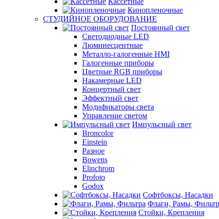
Кассетные
Кинопленочные
СТУДИЙНОЕ ОБОРУДОВАНИЕ
Постоянный свет
Светодиодные LED
Люминесцентные
Металло-галогенные HMI
Галогенные приборы
Цветные RGB приборы
Накамерные LED
Концертный свет
Эффектный свет
Модификаторы света
Управление светом
Импульсный свет
Broncolor
Einstein
Разное
Bowens
Elinchrom
Profoto
Godox
Софтбоксы, Насадки
Флаги, Рамы, Фильт
Стойки, Крепления