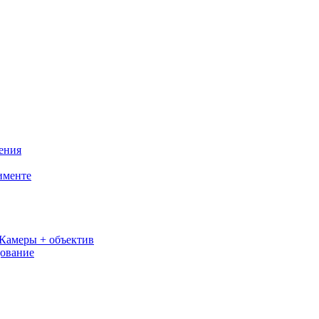
ения
именте
Камеры + объектив
дование