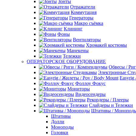
Зонты
Отражатели
Коммутация
Генераторы
Макро съёмка
Клининг
Фоны
Вентиляторы
Хромакей костюмы
Манекены
Тележки
ОПЕРАТОРСКОЕ ОБОРУДОВАНИЕ
Обвесы / Ри
Электронные Сте
Easyrig
Фоллоу Фокус
Мониторы
Видеосендеры
Рекордеры / Плееры
Слайдеры и Тележки
Штативы / Монопод
Штативы
Долли
Моноподы
Головки