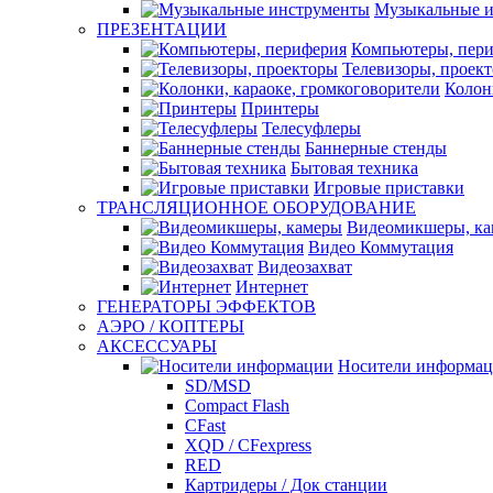
Музыкальные 
ПРЕЗЕНТАЦИИ
Компьютеры, пер
Телевизоры, проек
Колон
Принтеры
Телесуфлеры
Баннерные стенды
Бытовая техника
Игровые приставки
ТРАНСЛЯЦИОННОЕ ОБОРУДОВАНИЕ
Видеомикшеры, к
Видео Коммутация
Видеозахват
Интернет
ГЕНЕРАТОРЫ ЭФФЕКТОВ
АЭРО / КОПТЕРЫ
АКСЕССУАРЫ
Носители информа
SD/MSD
Compact Flash
CFast
XQD / CFexpress
RED
Картридеры / Док станции