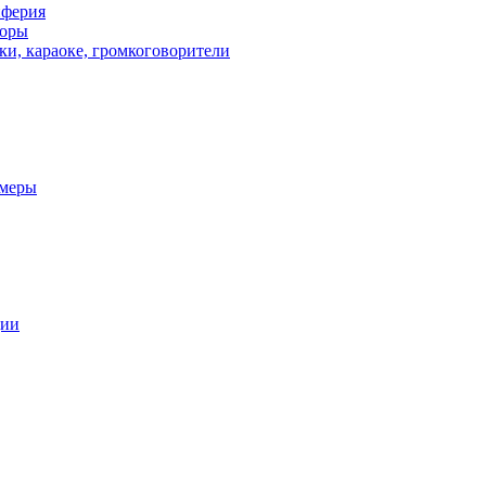
иферия
торы
ки, караоке, громкоговорители
амеры
ции