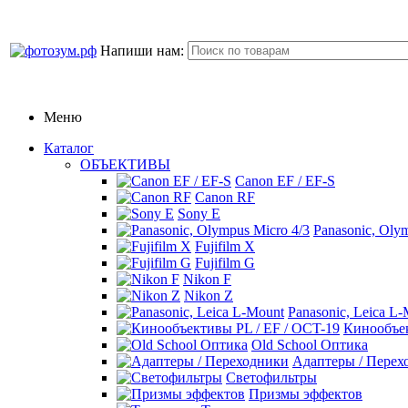
Напиши нам:
Меню
Каталог
ОБЪЕКТИВЫ
Canon EF / EF-S
Canon RF
Sony E
Panasonic, Oly
Fujifilm X
Fujifilm G
Nikon F
Nikon Z
Panasonic, Leica L
Кинообъек
Old School Оптика
Адаптеры / Перех
Светофильтры
Призмы эффектов