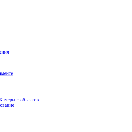
ения
именте
Камеры + объектив
дование