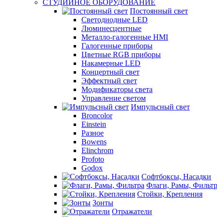
СТУДИЙНОЕ ОБОРУДОВАНИЕ
Постоянный свет
Светодиодные LED
Люминесцентные
Металло-галогенные HMI
Галогенные приборы
Цветные RGB приборы
Накамерные LED
Концертный свет
Эффектный свет
Модификаторы света
Управление светом
Импульсный свет
Broncolor
Einstein
Разное
Bowens
Elinchrom
Profoto
Godox
Софтбоксы, Насадки
Флаги, Рамы, Фильт
Стойки, Крепления
Зонты
Отражатели