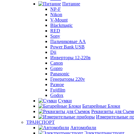
Питание
NP-F
Nikon
V-Mount
Blackmagic
RED
Sony
Пальчиковые AA
Power Bank USB
Dji
Инверторы 12-220в
Canon
Gopro
Panasonic
Генераторы 220v
Разное
Fujifilm
Godox
Сумки
Батарейные Блоки
Реквизиты для Съем
Измерительные п
ТРАНСПОРТ
Автомобили
Электротранстпорт