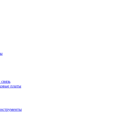
ры
 связь
ковые платы
инструменты