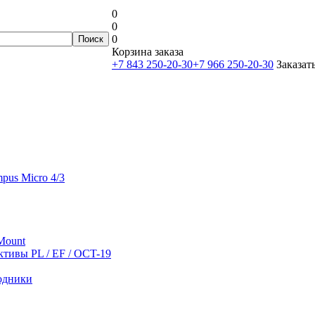
0
0
0
Корзина заказа
+7 843 250-20-30
+7 966 250-20-30
Заказат
mpus Micro 4/3
-Mount
тивы PL / EF / OCT-19
одники