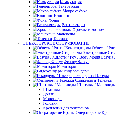
Коммутация
Генераторы
Макро съёмка
Клининг
Фоны
Вентиляторы
Хромакей костюмы
Манекены
Тележки
ОПЕРАТОРСКОЕ ОБОРУДОВАНИЕ
Обвесы / Ри
Электронные Сте
Easyrig
Фоллоу Фокус
Мониторы
Видеосендеры
Рекордеры / Плееры
Слайдеры и Тележки
Штативы / Монопод
Штативы
Долли
Моноподы
Головки
Крепления для телефонов
Операторские Краны