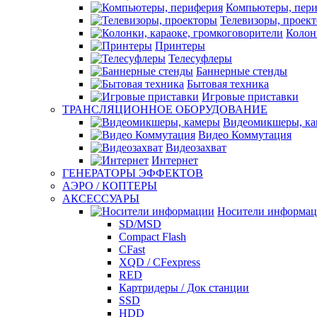
Компьютеры, пер
Телевизоры, проек
Колон
Принтеры
Телесуфлеры
Баннерные стенды
Бытовая техника
Игровые приставки
ТРАНСЛЯЦИОННОЕ ОБОРУДОВАНИЕ
Видеомикшеры, к
Видео Коммутация
Видеозахват
Интернет
ГЕНЕРАТОРЫ ЭФФЕКТОВ
АЭРО / КОПТЕРЫ
АКСЕССУАРЫ
Носители информа
SD/MSD
Compact Flash
CFast
XQD / CFexpress
RED
Картридеры / Док станции
SSD
HDD