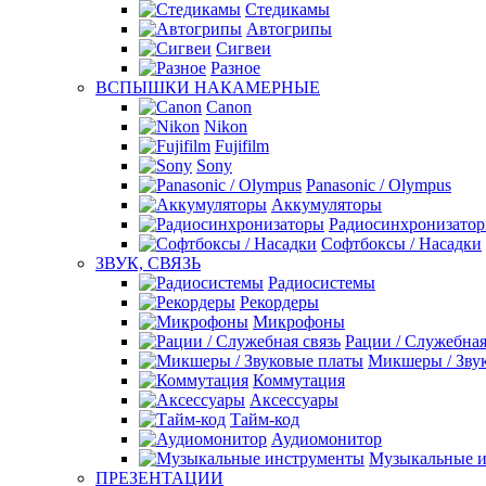
Стедикамы
Автогрипы
Сигвеи
Разное
ВСПЫШКИ НАКАМЕРНЫЕ
Canon
Nikon
Fujifilm
Sony
Panasonic / Olympus
Аккумуляторы
Радиосинхронизато
Софтбоксы / Насадки
ЗВУК, СВЯЗЬ
Радиосистемы
Рекордеры
Микрофоны
Рации / Служебная
Микшеры / Зву
Коммутация
Аксессуары
Тайм-код
Аудиомонитор
Музыкальные 
ПРЕЗЕНТАЦИИ