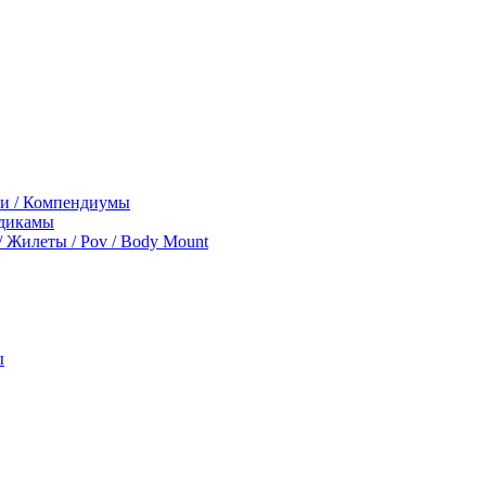
ги / Компендиумы
дикамы
 / Жилеты / Pov / Body Mount
ы