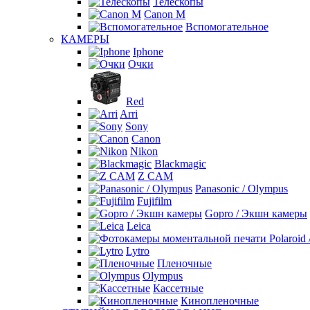
Телескопы
Canon M
Вспомогательное
КАМЕРЫ
Iphone
Очки
Red
Arri
Sony
Canon
Nikon
Blackmagic
Z CAM
Panasonic / Olympus
Fujifilm
Gopro / Экшн камеры
Leica
Lytro
Пленочные
Olympus
Кассетные
Кинопленочные