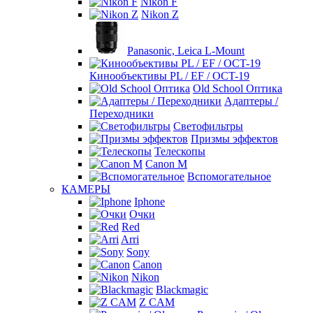
Nikon F
Nikon Z
Panasonic, Leica L-Mount
Кинообъективы PL / EF / OCT-19
Old School Оптика
Адаптеры /
Переходники
Светофильтры
Призмы эффектов
Телескопы
Canon M
Вспомогательное
КАМЕРЫ
Iphone
Очки
Red
Arri
Sony
Canon
Nikon
Blackmagic
Z CAM