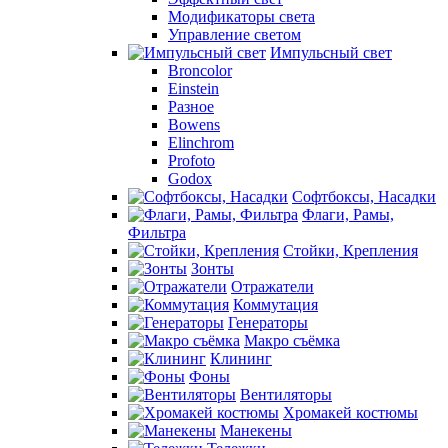
Модификаторы света
Управление светом
Импульсный свет
Broncolor
Einstein
Разное
Bowens
Elinchrom
Profoto
Godox
Софтбоксы, Насадки
Флаги, Рамы,
Фильтра
Стойки, Крепления
Зонты
Отражатели
Коммутация
Генераторы
Макро съёмка
Клининг
Фоны
Вентиляторы
Хромакей костюмы
Манекены