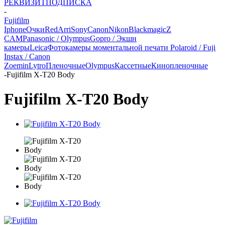
РЕКВИЗИТ
ПОДПИСКА
-
Fujifilm
Iphone
Очки
Red
Arri
Sony
Canon
Nikon
Blackmagic
Z
CAM
Panasonic / Olympus
Gopro / Экшн
камеры
Leica
Фотокамеры моментальной печати Polaroid / Fuji
Instax / Canon
Zoemin
Lytro
Пленочные
Olympus
Кассетные
Кинопленочные
-
Fujifilm X-T20 Body
Fujifilm X-T20 Body