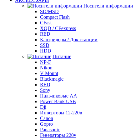
АКСЕССУАРЫ
Носители информации
SD/MSD
Compact Flash
CFast
XQD / CFexpress
RED
Картридеры / Док станции
SSD
HDD
Питание
NP-F
Nikon
V-Mount
Blackmagic
RED
Sony
Пальчиковые AA
Power Bank USB
Dji
Инверторы 12-220в
Canon
Gopro
Panasonic
Генераторы 220v