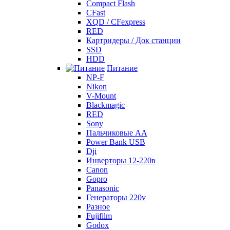
Compact Flash
CFast
XQD / CFexpress
RED
Картридеры / Док станции
SSD
HDD
Питание
NP-F
Nikon
V-Mount
Blackmagic
RED
Sony
Пальчиковые AA
Power Bank USB
Dji
Инверторы 12-220в
Canon
Gopro
Panasonic
Генераторы 220v
Разное
Fujifilm
Godox