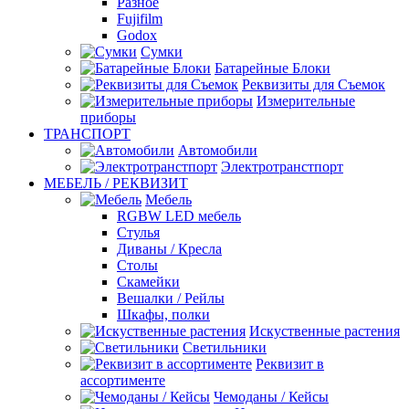
Разное
Fujifilm
Godox
Сумки
Батарейные Блоки
Реквизиты для Съемок
Измерительные
приборы
ТРАНСПОРТ
Автомобили
Электротранстпорт
МЕБЕЛЬ / РЕКВИЗИТ
Мебель
RGBW LED мебель
Стулья
Диваны / Кресла
Столы
Скамейки
Вешалки / Рейлы
Шкафы, полки
Искуственные растения
Светильники
Реквизит в
ассортименте
Чемоданы / Кейсы