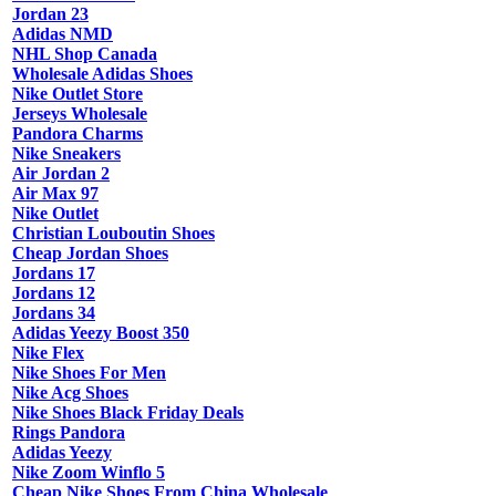
Jordan 23
Adidas NMD
NHL Shop Canada
Wholesale Adidas Shoes
Nike Outlet Store
Jerseys Wholesale
Pandora Charms
Nike Sneakers
Air Jordan 2
Air Max 97
Nike Outlet
Christian Louboutin Shoes
Cheap Jordan Shoes
Jordans 17
Jordans 12
Jordans 34
Adidas Yeezy Boost 350
Nike Flex
Nike Shoes For Men
Nike Acg Shoes
Nike Shoes Black Friday Deals
Rings Pandora
Adidas Yeezy
Nike Zoom Winflo 5
Cheap Nike Shoes From China Wholesale