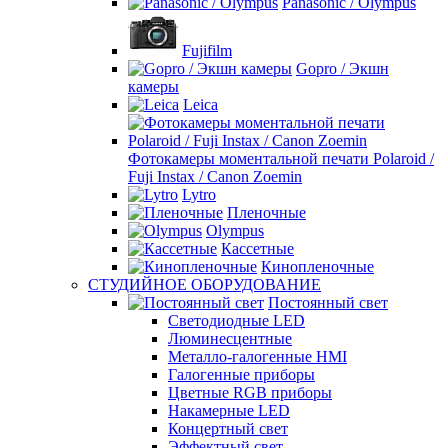
Panasonic / Olympus
Fujifilm
Gopro / Экшн
камеры
Leica
Фотокамеры моментальной печати Polaroid /
Fuji Instax / Canon Zoemin
Lytro
Пленочные
Olympus
Кассетные
Кинопленочные
СТУДИЙНОЕ ОБОРУДОВАНИЕ
Постоянный свет
Светодиодные LED
Люминесцентные
Металло-галогенные HMI
Галогенные приборы
Цветные RGB приборы
Накамерные LED
Концертный свет
Эффектный свет