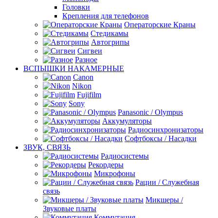
Головки
Крепления для телефонов
Операторские Краны
Стедикамы
Автогрипы
Сигвеи
Разное
ВСПЫШКИ НАКАМЕРНЫЕ
Canon
Nikon
Fujifilm
Sony
Panasonic / Olympus
Аккумуляторы
Радиосинхронизаторы
Софтбоксы / Насадки
ЗВУК, СВЯЗЬ
Радиосистемы
Рекордеры
Микрофоны
Рации / Служебная
связь
Микшеры /
Звуковые платы
Коммутация