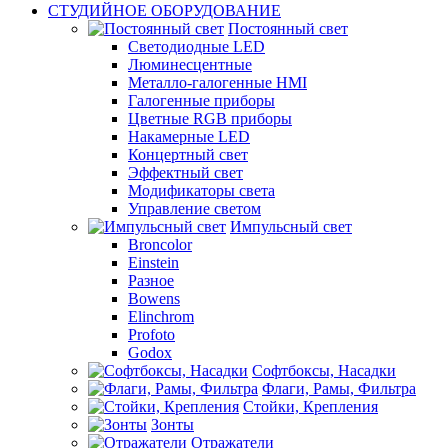
СТУДИЙНОЕ ОБОРУДОВАНИЕ
Постоянный свет
Светодиодные LED
Люминесцентные
Металло-галогенные HMI
Галогенные приборы
Цветные RGB приборы
Накамерные LED
Концертный свет
Эффектный свет
Модификаторы света
Управление светом
Импульсный свет
Broncolor
Einstein
Разное
Bowens
Elinchrom
Profoto
Godox
Софтбоксы, Насадки
Флаги, Рамы, Фильтра
Стойки, Крепления
Зонты
Отражатели