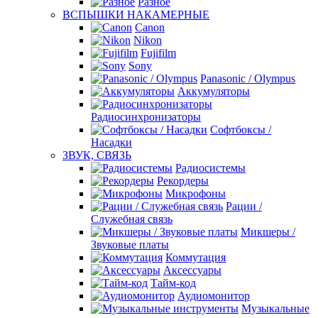
Разное
ВСПЫШКИ НАКАМЕРНЫЕ
Canon
Nikon
Fujifilm
Sony
Panasonic / Olympus
Аккумуляторы
Радиосинхронизаторы
Софтбоксы /
Насадки
ЗВУК, СВЯЗЬ
Радиосистемы
Рекордеры
Микрофоны
Рации /
Служебная связь
Микшеры /
Звуковые платы
Коммутация
Аксессуары
Тайм-код
Аудиомонитор
Музыкальные