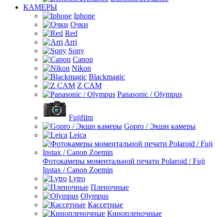
КАМЕРЫ
Iphone
Очки
Red
Arri
Sony
Canon
Nikon
Blackmagic
Z CAM
Panasonic / Olympus
Fujifilm
Gopro / Экшн камеры
Leica
Фотокамеры моментальной печати Polaroid / Fuji
Instax / Canon Zoemin
Lytro
Пленочные
Olympus
Кассетные
Кинопленочные