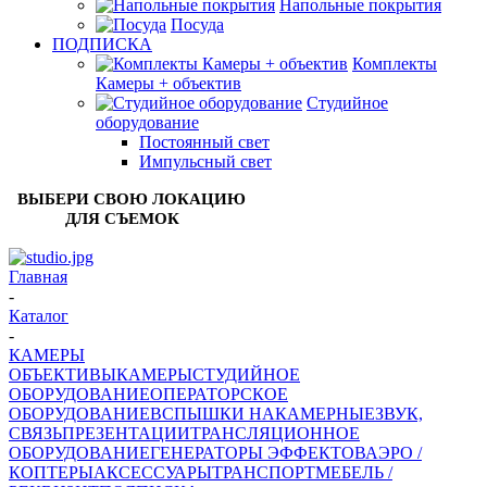
Напольные покрытия
Посуда
ПОДПИСКА
Комплекты
Камеры + объектив
Студийное
оборудование
Постоянный свет
Импульсный свет
ВЫБЕРИ СВОЮ ЛОКАЦИЮ
ДЛЯ СЪЕМОК
Главная
-
Каталог
-
КАМЕРЫ
ОБЪЕКТИВЫ
КАМЕРЫ
СТУДИЙНОЕ
ОБОРУДОВАНИЕ
ОПЕРАТОРСКОЕ
ОБОРУДОВАНИЕ
ВСПЫШКИ НАКАМЕРНЫЕ
ЗВУК,
СВЯЗЬ
ПРЕЗЕНТАЦИИ
ТРАНСЛЯЦИОННОЕ
ОБОРУДОВАНИЕ
ГЕНЕРАТОРЫ ЭФФЕКТОВ
АЭРО /
КОПТЕРЫ
АКСЕССУАРЫ
ТРАНСПОРТ
МЕБЕЛЬ /