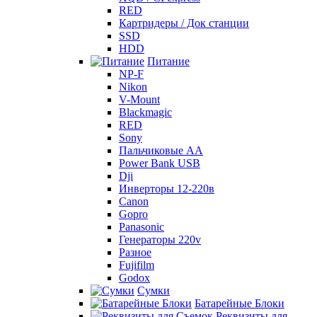
RED
Картридеры / Док станции
SSD
HDD
Питание
NP-F
Nikon
V-Mount
Blackmagic
RED
Sony
Пальчиковые AA
Power Bank USB
Dji
Инверторы 12-220в
Canon
Gopro
Panasonic
Генераторы 220v
Разное
Fujifilm
Godox
Сумки
Батарейные Блоки
Реквизиты для