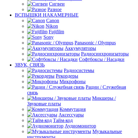
Сигвеи
Разное
ВСПЫШКИ НАКАМЕРНЫЕ
Canon
Nikon
Fujifilm
Sony
Panasonic / Olympus
Аккумуляторы
Радиосинхронизаторы
Софтбоксы / Насадки
ЗВУК, СВЯЗЬ
Радиосистемы
Рекордеры
Микрофоны
Рации / Служебная
связь
Микшеры /
Звуковые платы
Коммутация
Аксессуары
Тайм-код
Аудиомонитор
Музыкальные
инструменты