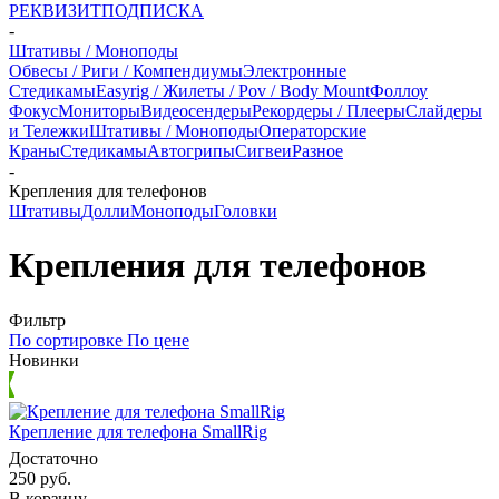
РЕКВИЗИТ
ПОДПИСКА
-
Штативы / Моноподы
Обвесы / Риги / Компендиумы
Электронные
Стедикамы
Easyrig / Жилеты / Pov / Body Mount
Фоллоу
Фокус
Мониторы
Видеосендеры
Рекордеры / Плееры
Слайдеры
и Тележки
Штативы / Моноподы
Операторские
Краны
Стедикамы
Автогрипы
Сигвеи
Разное
-
Крепления для телефонов
Штативы
Долли
Моноподы
Головки
Крепления для телефонов
Фильтр
По сортировке
По цене
Новинки
Крепление для телефона SmallRig
Достаточно
250
руб.
В корзину