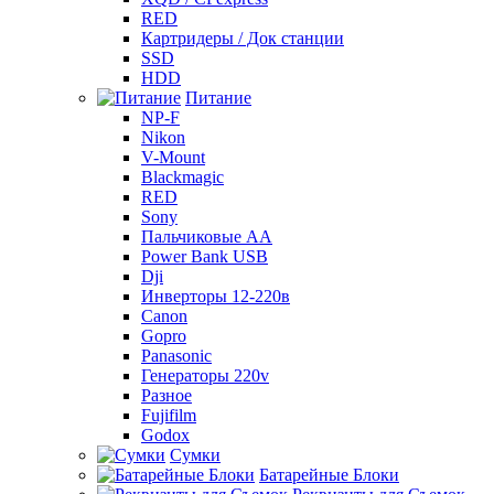
RED
Картридеры / Док станции
SSD
HDD
Питание
NP-F
Nikon
V-Mount
Blackmagic
RED
Sony
Пальчиковые AA
Power Bank USB
Dji
Инверторы 12-220в
Canon
Gopro
Panasonic
Генераторы 220v
Разное
Fujifilm
Godox
Сумки
Батарейные Блоки