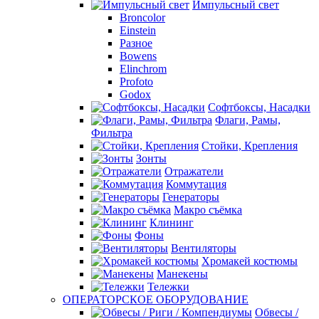
Импульсный свет
Broncolor
Einstein
Разное
Bowens
Elinchrom
Profoto
Godox
Софтбоксы, Насадки
Флаги, Рамы,
Фильтра
Стойки, Крепления
Зонты
Отражатели
Коммутация
Генераторы
Макро съёмка
Клининг
Фоны
Вентиляторы
Хромакей костюмы
Манекены
Тележки
ОПЕРАТОРСКОЕ ОБОРУДОВАНИЕ
Обвесы /