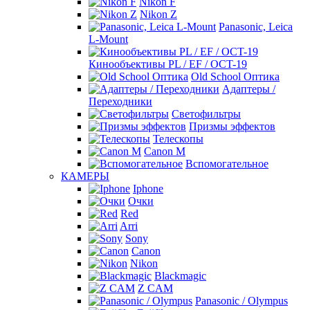
Nikon F
Nikon Z
Panasonic, Leica
L-Mount
Кинообъективы PL / EF / OCT-19
Old School Оптика
Адаптеры /
Переходники
Светофильтры
Призмы эффектов
Телескопы
Canon M
Вспомогательное
КАМЕРЫ
Iphone
Очки
Red
Arri
Sony
Canon
Nikon
Blackmagic
Z CAM
Panasonic / Olympus