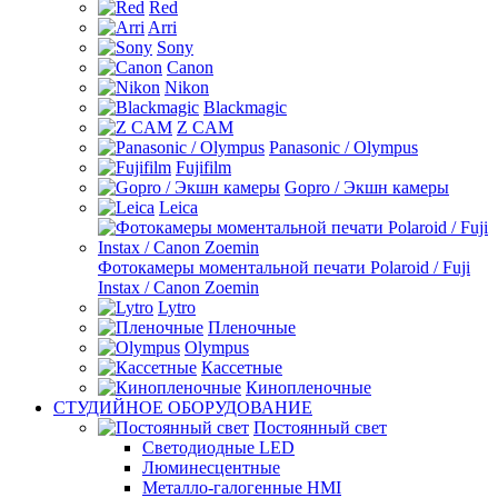
Red
Arri
Sony
Canon
Nikon
Blackmagic
Z CAM
Panasonic / Olympus
Fujifilm
Gopro / Экшн камеры
Leica
Фотокамеры моментальной печати Polaroid / Fuji
Instax / Canon Zoemin
Lytro
Пленочные
Olympus
Кассетные
Кинопленочные
СТУДИЙНОЕ ОБОРУДОВАНИЕ
Постоянный свет
Светодиодные LED
Люминесцентные
Металло-галогенные HMI