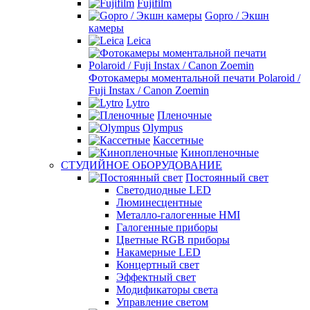
Fujifilm
Gopro / Экшн
камеры
Leica
Фотокамеры моментальной печати Polaroid /
Fuji Instax / Canon Zoemin
Lytro
Пленочные
Olympus
Кассетные
Кинопленочные
СТУДИЙНОЕ ОБОРУДОВАНИЕ
Постоянный свет
Светодиодные LED
Люминесцентные
Металло-галогенные HMI
Галогенные приборы
Цветные RGB приборы
Накамерные LED
Концертный свет
Эффектный свет
Модификаторы света
Управление светом