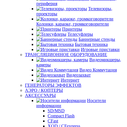
периферия
Телевизоры,
проекторы
Колонки, караоке, громкоговорители
Принтеры
Телесуфлеры
Баннерные стенды
Бытовая техника
Игровые приставки
ТРАНСЛЯЦИОННОЕ ОБОРУДОВАНИЕ
Видеомикшеры,
камеры
Видео Коммутация
Видеозахват
Интернет
ГЕНЕРАТОРЫ ЭФФЕКТОВ
АЭРО / КОПТЕРЫ
АКСЕССУАРЫ
Носители
информации
SD/MSD
Compact Flash
CFast
XQD / CFexpress