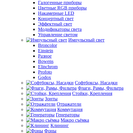
Галогенные приборы
Цветные RGB приборы
Накамерные LED
Концертный свет
Эффектный свет
Модификаторы света
Управление светом
Импульсный свет
Broncolor
Einstein
Разное
Bowens
Elinchrom
Profoto
Godox
Софтбоксы, Насадки
Флаги, Рамы, Фильтра
Стойки, Крепления
Зонты
Отражатели
Коммутация
Генераторы
Макро съёмка
Клининг
Фоны