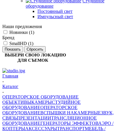
Студийное
оборудование
Постоянный свет
Импульсный свет
Наши предложения
Новинки (
1
)
Бренд
SmallHD (
1
)
Сбросить
ВЫБЕРИ СВОЮ ЛОКАЦИЮ
ДЛЯ СЪЕМОК
Главная
-
Каталог
-
ОПЕРАТОРСКОЕ ОБОРУДОВАНИЕ
ОБЪЕКТИВЫ
КАМЕРЫ
СТУДИЙНОЕ
ОБОРУДОВАНИЕ
ОПЕРАТОРСКОЕ
ОБОРУДОВАНИЕ
ВСПЫШКИ НАКАМЕРНЫЕ
ЗВУК,
СВЯЗЬ
ПРЕЗЕНТАЦИИ
ТРАНСЛЯЦИОННОЕ
ОБОРУДОВАНИЕ
ГЕНЕРАТОРЫ ЭФФЕКТОВ
АЭРО /
КОПТЕРЫ
АКСЕССУАРЫ
ТРАНСПОРТ
МЕБЕЛЬ /