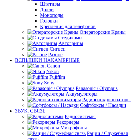
Штативы
Долли
Моноподы
Головки
Крепления для телефонов
Операторские Краны
Стедикамы
Автогрипы
Сигвеи
Разное
ВСПЫШКИ НАКАМЕРНЫЕ
Canon
Nikon
Fujifilm
Sony
Panasonic / Olympus
Аккумуляторы
Радиосинхронизаторы
Софтбоксы / Насадки
ЗВУК, СВЯЗЬ
Радиосистемы
Рекордеры
Микрофоны
Рации / Служебная
связь