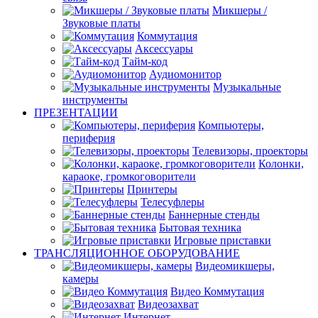
Микшеры /
Звуковые платы
Коммутация
Аксессуары
Тайм-код
Аудиомонитор
Музыкальные
инструменты
ПРЕЗЕНТАЦИИ
Компьютеры,
периферия
Телевизоры, проекторы
Колонки,
караоке, громкоговорители
Принтеры
Телесуфлеры
Баннерные стенды
Бытовая техника
Игровые приставки
ТРАНСЛЯЦИОННОЕ ОБОРУДОВАНИЕ
Видеомикшеры,
камеры
Видео Коммутация
Видеозахват
Интернет