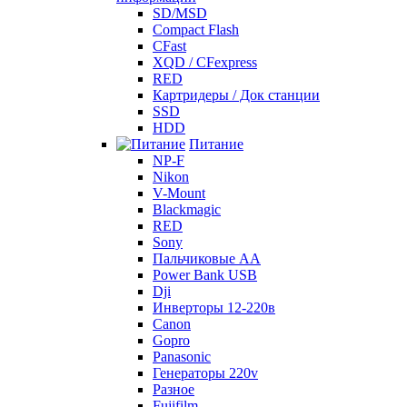
SD/MSD
Compact Flash
CFast
XQD / CFexpress
RED
Картридеры / Док станции
SSD
HDD
Питание
NP-F
Nikon
V-Mount
Blackmagic
RED
Sony
Пальчиковые AA
Power Bank USB
Dji
Инверторы 12-220в
Canon
Gopro
Panasonic
Генераторы 220v
Разное
Fujifilm