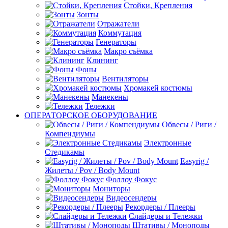
Стойки, Крепления
Зонты
Отражатели
Коммутация
Генераторы
Макро съёмка
Клининг
Фоны
Вентиляторы
Хромакей костюмы
Манекены
Тележки
ОПЕРАТОРСКОЕ ОБОРУДОВАНИЕ
Обвесы / Риги /
Компендиумы
Электронные
Стедикамы
Easyrig /
Жилеты / Pov / Body Mount
Фоллоу Фокус
Мониторы
Видеосендеры
Рекордеры / Плееры
Слайдеры и Тележки
Штативы / Моноподы