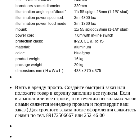
barndoors socket diameter:
330mm
illumination angle spot°/flood°
11/ 55 spigot 28mm (1-1/8'' stud)
illumination power spot mod:
3m: 4800 lux
illumination power flood mode:
3m: 1360 lux
mount:
11/ 55 spigot 28mm (1-1/8'' stud)
power cord:
7.0m with in-line switch
protection class:
IP23, CE & RoHS
material:
aluminum
color:
blue/gray
product weight:
16 kg
package weight:
20 kg
dimensions mm ( H x W x L )
438 x 370 x 375
Взять в аренду просто. Создайте быстрый заказ или
положите товар в корзину заполнив все пункты. Если
вы заполнили все строки, то в течении нескольких часов
с вами свяжется менеджер проката и подтвердит ваш
заказ ) Для срочного заказа после оформления свяжитесь
с нами по тел. 89172506667 или 252-46-00