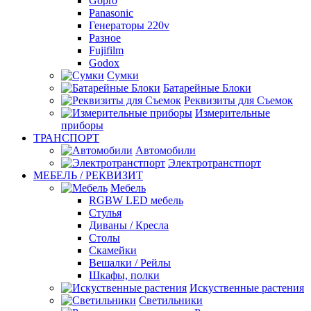
Gopro
Panasonic
Генераторы 220v
Разное
Fujifilm
Godox
Сумки
Батарейные Блоки
Реквизиты для Съемок
Измерительные
приборы
ТРАНСПОРТ
Автомобили
Электротранстпорт
МЕБЕЛЬ / РЕКВИЗИТ
Мебель
RGBW LED мебель
Стулья
Диваны / Кресла
Столы
Скамейки
Вешалки / Рейлы
Шкафы, полки
Искуственные растения
Светильники