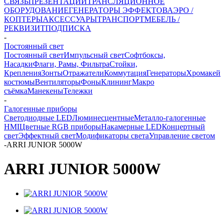
СВЯЗЬ
ПРЕЗЕНТАЦИИ
ТРАНСЛЯЦИОННОЕ
ОБОРУДОВАНИЕ
ГЕНЕРАТОРЫ ЭФФЕКТОВ
АЭРО /
КОПТЕРЫ
АКСЕССУАРЫ
ТРАНСПОРТ
МЕБЕЛЬ /
РЕКВИЗИТ
ПОДПИСКА
-
Постоянный свет
Постоянный свет
Импульсный свет
Софтбоксы,
Насадки
Флаги, Рамы, Фильтра
Стойки,
Крепления
Зонты
Отражатели
Коммутация
Генераторы
Хромакей
костюмы
Вентиляторы
Фоны
Клининг
Макро
съёмка
Манекены
Тележки
-
Галогенные приборы
Светодиодные LED
Люминесцентные
Металло-галогенные
HMI
Цветные RGB приборы
Накамерные LED
Концертный
свет
Эффектный свет
Модификаторы света
Управление светом
-
ARRI JUNIOR 5000W
ARRI JUNIOR 5000W