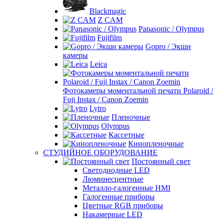
Blackmagic
Z CAM
Panasonic / Olympus
Fujifilm
Gopro / Экшн
камеры
Leica
Фотокамеры моментальной печати Polaroid /
Fuji Instax / Canon Zoemin
Lytro
Пленочные
Olympus
Кассетные
Кинопленочные
СТУДИЙНОЕ ОБОРУДОВАНИЕ
Постоянный свет
Светодиодные LED
Люминесцентные
Металло-галогенные HMI
Галогенные приборы
Цветные RGB приборы
Накамерные LED