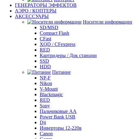
ГЕНЕРАТОРЫ ЭФФЕКТОВ
АЭРО / КОПТЕРЫ
АКСЕССУАРЫ
Носители информации
SD/MSD
Compact Flash
CFast
XQD / CFexpress
RED
Картридеры / Док станции
SSD
HDD
Питание
NP-F
Nikon
V-Mount
Blackmagic
RED
Sony
Пальчиковые AA
Power Bank USB
Dji
Инверторы 12-220в
Canon