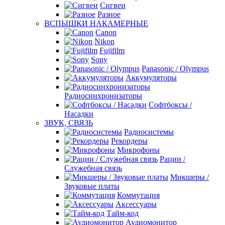
Сигвеи
Разное
ВСПЫШКИ НАКАМЕРНЫЕ
Canon
Nikon
Fujifilm
Sony
Panasonic / Olympus
Аккумуляторы
Радиосинхронизаторы
Софтбоксы /
Насадки
ЗВУК, СВЯЗЬ
Радиосистемы
Рекордеры
Микрофоны
Рации /
Служебная связь
Микшеры /
Звуковые платы
Коммутация
Аксессуары
Тайм-код
Аудиомонитор