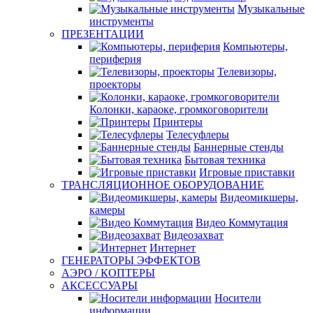
Музыкальные
инструменты
ПРЕЗЕНТАЦИИ
Компьютеры,
периферия
Телевизоры,
проекторы
Колонки, караоке, громкоговорители
Принтеры
Телесуфлеры
Баннерные стенды
Бытовая техника
Игровые приставки
ТРАНСЛЯЦИОННОЕ ОБОРУДОВАНИЕ
Видеомикшеры,
камеры
Видео Коммутация
Видеозахват
Интернет
ГЕНЕРАТОРЫ ЭФФЕКТОВ
АЭРО / КОПТЕРЫ
АКСЕССУАРЫ
Носители
информации