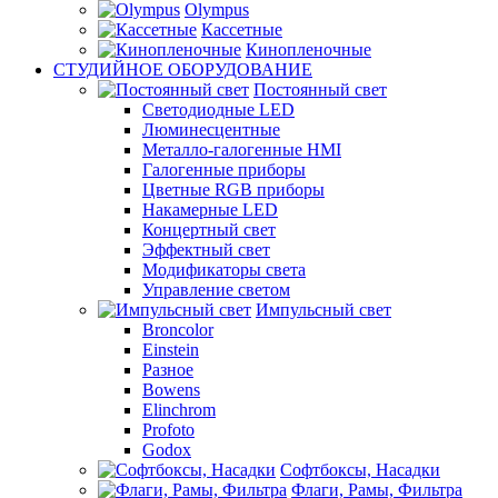
Olympus
Кассетные
Кинопленочные
СТУДИЙНОЕ ОБОРУДОВАНИЕ
Постоянный свет
Светодиодные LED
Люминесцентные
Металло-галогенные HMI
Галогенные приборы
Цветные RGB приборы
Накамерные LED
Концертный свет
Эффектный свет
Модификаторы света
Управление светом
Импульсный свет
Broncolor
Einstein
Разное
Bowens
Elinchrom
Profoto
Godox
Софтбоксы, Насадки
Флаги, Рамы, Фильтра