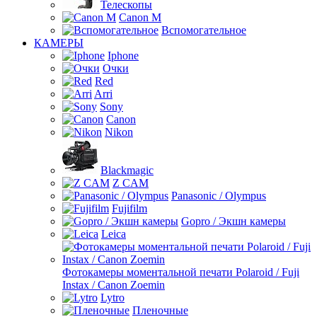
Телескопы
Canon M
Вспомогательное
КАМЕРЫ
Iphone
Очки
Red
Arri
Sony
Canon
Nikon
Blackmagic
Z CAM
Panasonic / Olympus
Fujifilm
Gopro / Экшн камеры
Leica
Фотокамеры моментальной печати Polaroid / Fuji
Instax / Canon Zoemin
Lytro
Пленочные