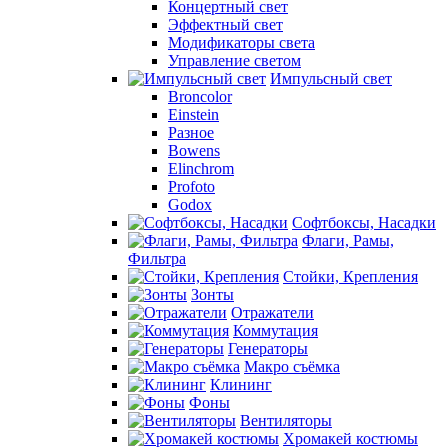
Концертный свет
Эффектный свет
Модификаторы света
Управление светом
Импульсный свет
Broncolor
Einstein
Разное
Bowens
Elinchrom
Profoto
Godox
Софтбоксы, Насадки
Флаги, Рамы,
Фильтра
Стойки, Крепления
Зонты
Отражатели
Коммутация
Генераторы
Макро съёмка
Клининг
Фоны
Вентиляторы
Хромакей костюмы