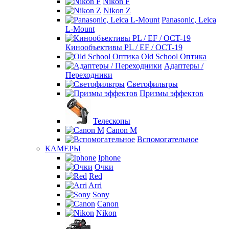
Nikon F
Nikon Z
Panasonic, Leica
L-Mount
Кинообъективы PL / EF / OCT-19
Old School Оптика
Адаптеры /
Переходники
Светофильтры
Призмы эффектов
Телескопы
Canon M
Вспомогательное
КАМЕРЫ
Iphone
Очки
Red
Arri
Sony
Canon
Nikon